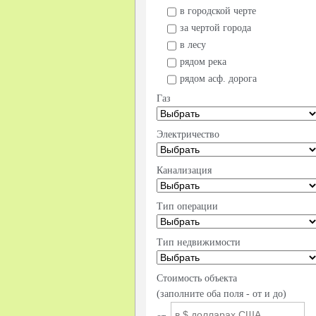
в городской черте
за чертой города
в лесу
рядом река
рядом асф. дорога
Газ
Электричество
Канализация
Тип операции
Тип недвижимости
Стоимость объекта
(заполните оба поля - от и до)