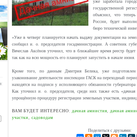
уже заработала город
государственной регис
объяснил, что тепер
России, будет выпол
бюро технической инве
«Уже в четверг планируется начать выдачу документации на зем
сообщил и. о. председателя госадминистрации. А советник губ
Вячеслав Аксёнов уточнил, что в ближайшее время реестр будет 
так как на всю мощность его планируют запустить в начале июня.
Кроме того, по данным Дмитрия Белика, уже подготовлен
узаконивание деятельности инспекции ГАСК на переходный перио
р:
находятся на подписи у исполняющего обязанности губернатора 
Как уточнил и. о. председателя, среди них также есть «дачная
упрощённую процедуру регистрации земельных участков, индиви
ВАМ БУДЕТ ИНТЕРЕСНО:
дачная амнистия
,
дачная амни
участки
,
садоводам
Поделиться с друзьями: