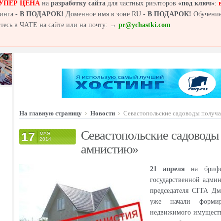
УПЕР ЦЕНА
на
разработку сайта
для частных риэлторов
«под ключ»
:
инга -
В ПОДАРОК!
Доменное имя в зоне RU -
В ПОДАРОК!
Обучение
йтесь в ЧАТЕ на сайте или на почту: →
pr@ychastki.com
На главную страницу
Новости
Севастопольские садоводы получ
Севастопольские садоводы
17
МАЯ
2014
амнистию»
21 апреля
на брифин
государственной адми
председателя СГГА Дм
уже начали формир
недвижимого имущества