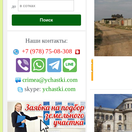
до
Поиск
Наши контакты:
+7 (978)
75-08-308
crimea@ychastki.com
skype:
ychastki.com