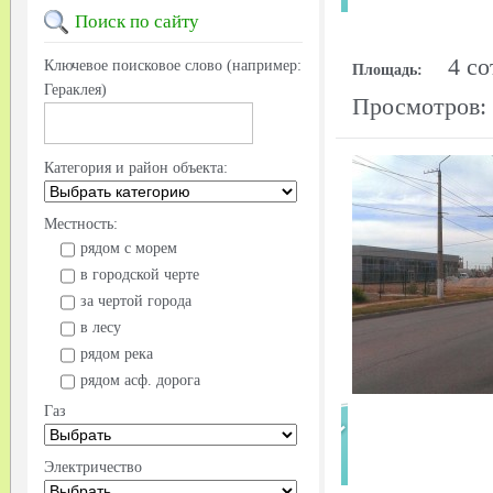
Поиск
по сайту
4 со
Ключевое поисковое слово (например:
Площадь:
Гераклея)
Просмотров:
Категория и район объекта:
Местность:
рядом с морем
в городской черте
за чертой города
в лесу
рядом река
рядом асф. дорога
Газ
Электричество