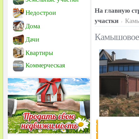
На главную ст
Недострои
участки
Камы
Дома
Камышовое
Дачи
Квартиры
Коммерческая