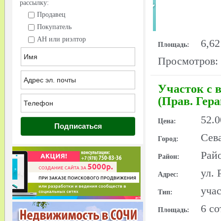
рассылку:
Продавец
Покупатель
АН или риэлтор
6,62
Площадь:
Просмотров:
Участок с в
(Прав. Гера
52.0
Цена:
Сев
Город:
Рай
Район:
ул. 
Адрес:
уча
Тип:
6 со
Площадь: