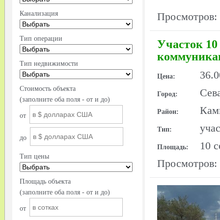
Канализация
Просмотров:
Тип операции
Участок 10
коммуника
Тип недвижимости
36.0
Цена:
Стоимость объекта
Сев
Город:
(заполните оба поля - от и до)
Кам
Район:
от
уча
Тип:
до
10 с
Площадь:
Тип цены
Просмотров:
Площадь объекта
(заполните оба поля - от и до)
от