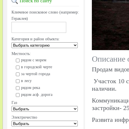
Поиск
по сайту
Ключевое поисковое слово (например:
Гераклея)
Категория и район объекта:
Местность:
Описание 
рядом с морем
в городской черте
Продам видов
за чертой города
Участок 10 с
в лесу
наличии.
рядом река
рядом асф. дорога
Коммуникации
Газ
застройки- 2
Электричество
Развита инфр