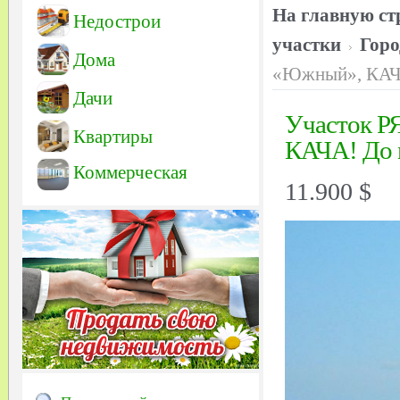
На главную ст
Недострои
участки
Горо
Дома
«Южный», КАЧА
Дачи
Участок 
Квартиры
КАЧА! До м
Коммерческая
11.900 $