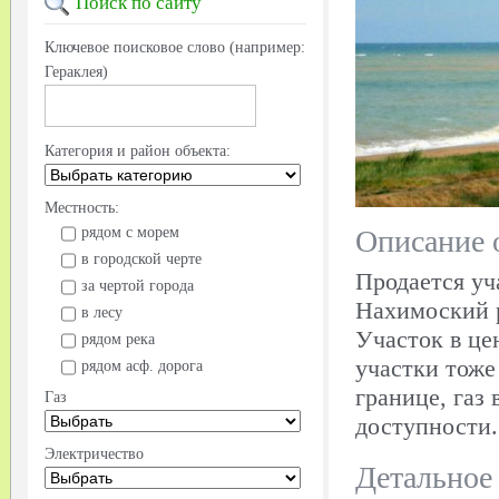
Поиск
по сайту
Ключевое поисковое слово (например:
Гераклея)
Категория и район объекта:
Местность:
Описание 
рядом с морем
в городской черте
Продается уч
за чертой города
Нахимоский р
в лесу
Участок в це
рядом река
участки тоже
рядом асф. дорога
границе, газ
Газ
доступности.
Электричество
Детальное