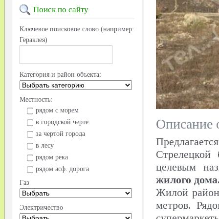
Поиск
по сайту
Ключевое поисковое слово (например:
Гераклея)
Категория и район объекта:
Местность:
рядом с морем
Описание 
в городской черте
за чертой города
Предлагает
в лесу
Стрелецкой 
рядом река
целевым на
рядом асф. дорога
жилого дома
Газ
Жилой район,
метров. Ряд
Электричество
супермарк