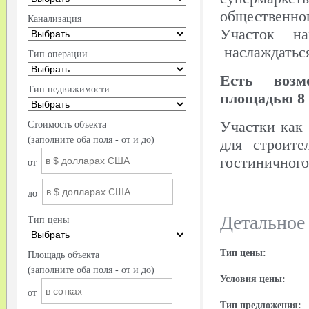
общественно
Канализация
Участок на
наслаждаться
Тип операции
Есть возм
Тип недвижимости
площадью 8 
Участки как 
Стоимость объекта
(заполните оба поля - от и до)
для строите
гостиничного
от
до
Детальное
Тип цены
Тип цены:
Площадь объекта
(заполните оба поля - от и до)
Условия цены:
от
Тип предложения: