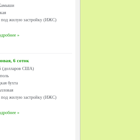
Камыши
ская
к под жилую застройку (ИЖС)
одробнее
овая, 6 соток
 $ (долларов США)
ополь
кая бухта
алловая
к под жилую застройку (ИЖС)
одробнее