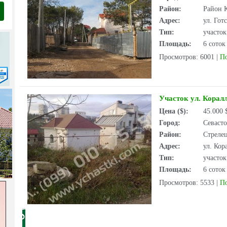
Район:
Район 
Адрес:
ул. Гот
Тип:
участо
Площадь:
6 соток
Просмотров: 6001
|
П
Участок ул. Коралл
Цена ($):
45.000
Город:
Севаст
Район:
Стрелец
Адрес:
ул. Кор
Тип:
участо
Площадь:
6 соток
Просмотров: 5533
|
П