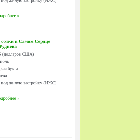
к под жилую застройку (ИЖС)
одробнее
 сотки в Самом Сердце
 Руднева
 $ (долларов США)
ополь
кая бухта
нева
к под жилую застройку (ИЖС)
одробнее