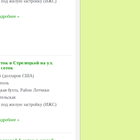
к под жилую застройку (ИЖС)
одробнее
ток в Стрелецкой на ул.
 соток
 $ (долларов США)
ополь
кая бухта, Район Летчики
тельская
к под жилую застройку (ИЖС)
одробнее