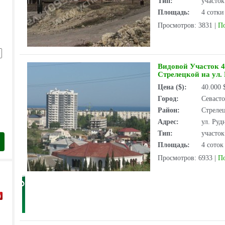
Тип:
участо
Площадь:
4 сотки
Просмотров: 3831
|
П
Видовой Участок 4
Стрелецкой на ул.
Цена ($):
40.000
Город:
Севаст
Район:
Стрелец
Адрес:
ул. Руд
Тип:
участо
Площадь:
4 соток
Просмотров: 6933
|
П