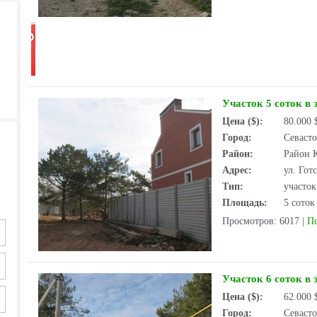
Участок 5 соток в 
Цена ($):
80.000
Город:
Севаст
Район:
Район 
Адрес:
ул. Гот
Тип:
участо
Площадь:
5 соток
Просмотров: 6017
|
П
Участок 6 соток в 
Цена ($):
62.000
Город:
Севаст