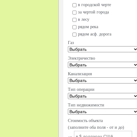
в городской черте
за чертой города
в лесу
рядом река
рядом асф. дорога
Газ
Электричество
Канализация
Тип операции
Тип недвижимости
Стоимость объекта
(заполните оба поля - от и до)