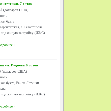
ситетская, 7 соток
0 $ (долларов США)
ополь
кая бухта
верситетская, г. Севастополь
к под жилую застройку (ИЖС)
одробнее
а ул. Руднева 6 соток
 $ (долларов США)
ополь
кая бухта, Район Летчики
нева
к под жилую застройку (ИЖС)
одробнее