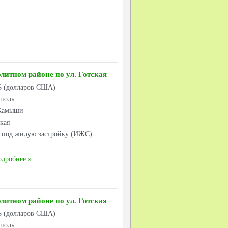
элитном районе по ул. Готская
 $ (долларов США)
ополь
Камыши
ская
к под жилую застройку (ИЖС)
одробнее
элитном районе по ул. Готская
 $ (долларов США)
ополь