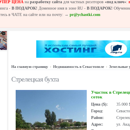
УПЕР ЦЕНА
на
разработку сайта
для частных риэлторов
«под ключ»
:
инга -
В ПОДАРОК!
Доменное имя в зоне RU -
В ПОДАРОК!
Обучение
йтесь в ЧАТЕ на сайте или на почту: →
pr@ychastki.com
На главную страницу
Недвижимость в Севастополе
Земельные 
Стрелецкая бухта
Участок в Стрелец
соток
Цена ($):
35.000
Город:
Севаст
Район:
Стрелец
Адрес:
ул. Ака