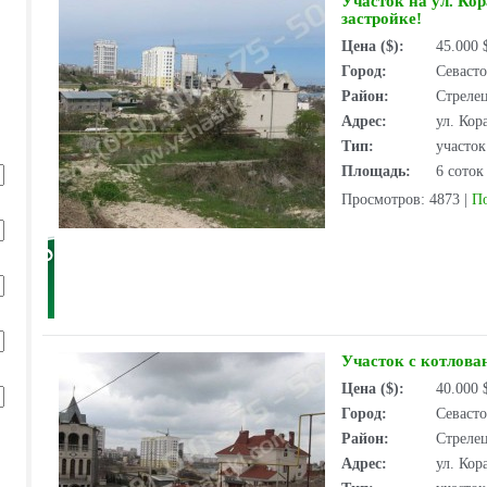
Участок на ул. Ко
застройке!
Цена ($):
45.000
Город:
Севаст
Район:
Стрелец
Адрес:
ул. Кор
Тип:
участо
Площадь:
6 соток
Просмотров: 4873
|
П
Участок с котлова
Цена ($):
40.000
Город:
Севаст
Район:
Стрелец
Адрес:
ул. Кор