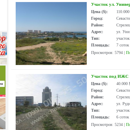
Участок ул. Универ
Цена ($):
110.00
Город:
Севаст
Район:
Стрелец
Адрес:
ул. Уни
Тип:
участо
Площадь:
7 соток
Просмотров: 5794
|
П
Участок под ИЖС н
Цена ($):
40.000
Город:
Севаст
Район:
Стрелец
Адрес:
ул. Руд
Тип:
участо
Площадь:
6 соток
Просмотров: 5234
|
П