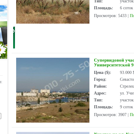
Тип:
участо
Площадь:
6 соток
Просмотров: 5433
|
П
Супервидовой учас
Университетской 9
Цена ($):
93.000
Город:
Севаст
р:
Район:
Стрелец
Адрес:
ул. Учи
Тип:
участо
Площадь:
9 соток
Просмотров: 3907
|
П