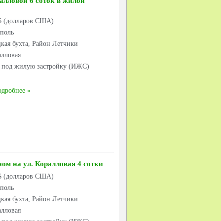
ралловой 6 соток в жилой
 $ (долларов США)
ополь
кая бухта, Район Летчики
алловая
к под жилую застройку (ИЖС)
одробнее
ном на ул. Коралловая 4 сотки
 $ (долларов США)
ополь
кая бухта, Район Летчики
алловая