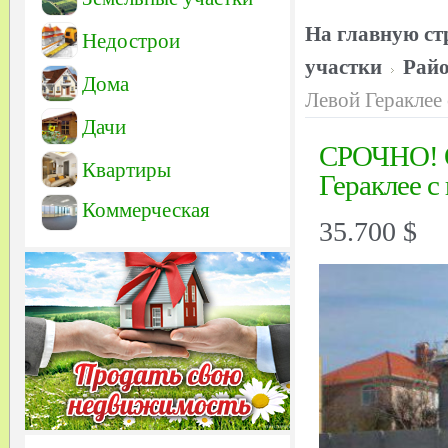
На главную ст
Недострои
участки
Рай
Дома
Левой Гераклее
Дачи
СРОЧНО! О
Квартиры
Гераклее c
Коммерческая
35.700 $