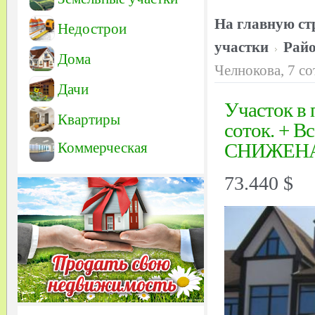
На главную ст
Недострои
участки
Рай
Дома
Челнокова, 7 
Дачи
Участок в 
Квартиры
соток. + 
Коммерческая
СНИЖЕН
73.440 $