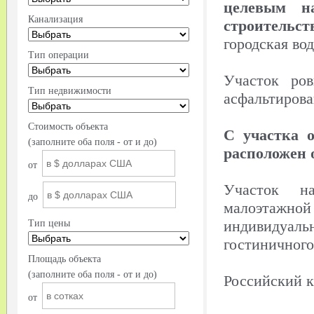
целевым н
Канализация
строительст
городская во
Тип операции
Участок ро
Тип недвижимости
асфальтирова
Стоимость объекта
С участка 
(заполните оба поля - от и до)
расположен 
от
Участок н
до
малоэтажной
индивидуа
Тип цены
гостиничного
Площадь объекта
(заполните оба поля - от и до)
Российский к
от