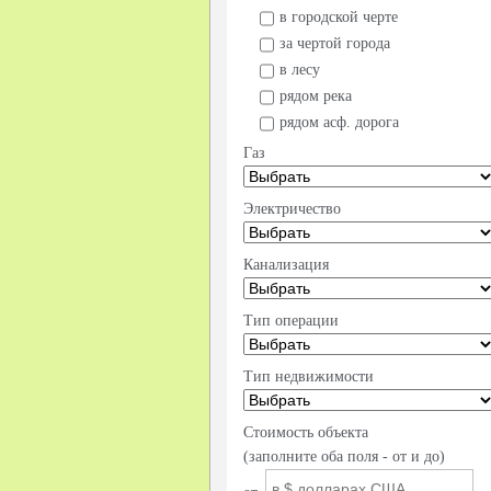
в городской черте
за чертой города
в лесу
рядом река
рядом асф. дорога
Газ
Электричество
Канализация
Тип операции
Тип недвижимости
Стоимость объекта
(заполните оба поля - от и до)