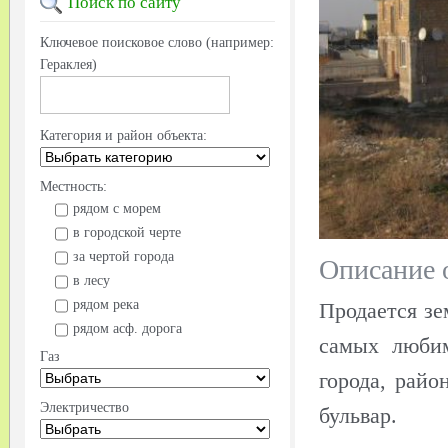
Поиск
по сайту
Ключевое поисковое слово (например:
Гераклея)
Категория и район объекта:
Местность:
рядом с морем
в городской черте
за чертой города
Описание 
в лесу
рядом река
Продается зе
рядом асф. дорога
самых любим
Газ
города, райо
Электричество
бульвар.