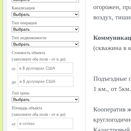
огорожен, пр
Канализация
воздух, тиши
Тип операции
Коммуникаци
Тип недвижимости
(скважина в к
Стоимость объекта
(заполните оба поля - от и до)
от
Подъездные п
до
1 км., от 5км.
Тип цены
Кооператив ж
Площадь объекта
(заполните оба поля - от и до)
круглогодичн
от
Кадастровый 