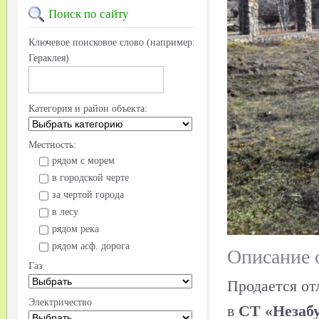
Поиск
по сайту
Ключевое поисковое слово (например:
Гераклея)
Категория и район объекта:
Местность:
рядом с морем
в городской черте
за чертой города
в лесу
рядом река
рядом асф. дорога
Описание 
Газ
Продается о
Электричество
в
СТ «Незаб