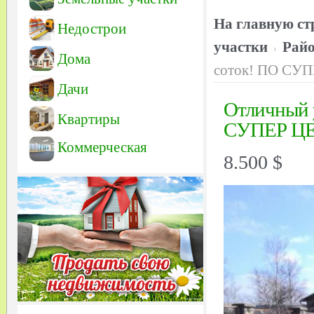
На главную ст
Недострои
участки
Рай
Дома
соток! ПО СУ
Дачи
Отличный у
Квартиры
СУПЕР ЦЕ
Коммерческая
8.500 $