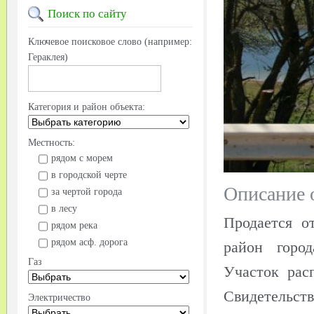
Поиск
по сайту
Ключевое поисковое слово (например:
Гераклея)
Категория и район объекта:
Местность:
рядом с морем
в городской черте
Описание 
за чертой города
в лесу
Продается о
рядом река
рядом асф. дорога
район город
Газ
Участок рас
Свидетельс
Электричество