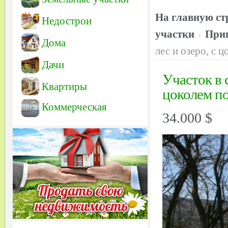
На главную ст
Недострои
участки
Приг
Дома
лес и озеро, с 
Дачи
Участок в с
Квартиры
цоколем по
Коммерческая
34.000 $