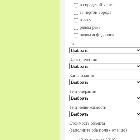
в городской черте
за чертой города
в лесу
рядом река
рядом асф. дорога
Газ
Электричество
Канализация
Тип операции
Тип недвижимости
Стоимость объекта
(заполните оба поля - от и до)