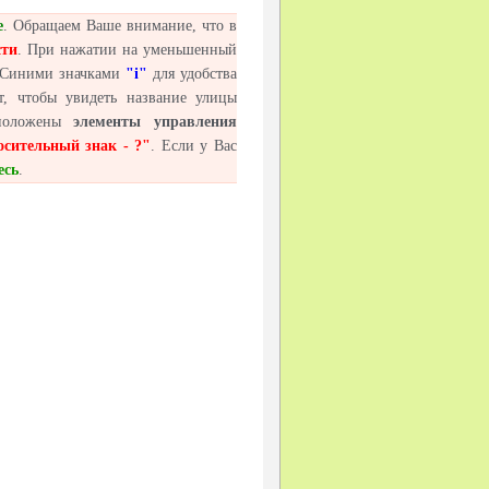
е
. Обращаем Ваше внимание, что в
сти
. При нажатии на уменьшенный
 Синими значками
"i"
для удобства
 чтобы увидеть название улицы
сположены
элементы управления
осительный знак - ?"
. Если у Вас
есь
.