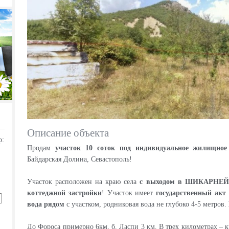
Описание объекта
р:
Продам
участок 10 соток под индивидуальное жилищное
Байдарская Долина, Севастополь!
Участок расположен на краю села
с выходом в ШИКАРН
коттеджной застройки
! Участок имеет
государственный акт
вода рядом
с участком, родниковая вода не глубоко 4-5 метров.
До Фороса примерно 6км, б. Ласпи 3 км. В трех километрах – 