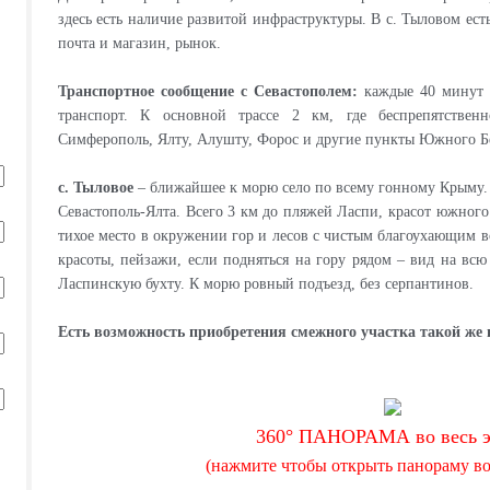
здесь есть наличие развитой инфраструктуры. В с. Тыловом ес
почта и магазин, рынок.
Транспортное сообщение с Севастополем:
каждые 40 минут 
транспорт. К основной трассе 2 км, где беспрепятствен
Симферополь, Ялту, Алушту, Форос и другие пункты Южного Б
с. Тыловое
– ближайшее к морю село по всему гонному Крыму. О
Севастополь-Ялта. Всего 3 км до пляжей Ласпи, красот южного 
тихое место в окружении гор и лесов с чистым благоухающим 
красоты, пейзажи, если подняться на гору рядом – вид на вс
Ласпинскую бухту. К морю ровный подъезд, без серпантинов.
Есть возможность приобретения смежного участка такой же 
360° ПАНОРАМА во весь э
(нажмите чтобы открыть панораму во