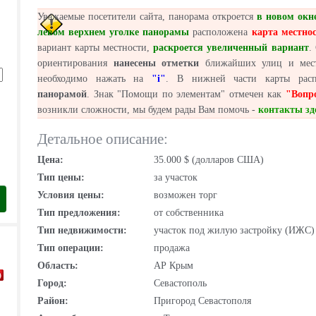
Уважаемые посетители сайта, панорама откроется
в новом окн
левом верхнем уголке панорамы
расположена
карта местно
вариант карты местности,
раскроется увеличенный вариант
.
ориентирования
нанесены отметки
ближайших улиц и мест,
необходимо нажать на
"i"
. В нижней части карты ра
панорамой
. Знак "Помощи по элементам" отмечен как
"Вопр
возникли сложности, мы будем рады Вам помочь -
контакты зд
Детальное описание:
Цена:
35.000 $ (долларов США)
Тип цены:
за участок
Условия цены:
возможен торг
Тип предложения:
от собственника
Тип недвижимости:
участок под жилую застройку (ИЖС)
Тип операции:
продажа
Область:
АР Крым
Город:
Севастополь
Район:
Пригород Севастополя