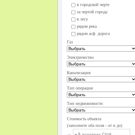
в городской черте
за чертой города
в лесу
рядом река
рядом асф. дорога
Газ
Электричество
Канализация
Тип операции
Тип недвижимости
Стоимость объекта
(заполните оба поля - от и до)