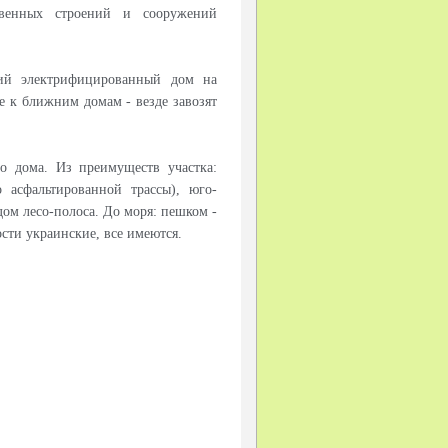
твенных строений и сооружений
ий электрифицированный дом на
е к ближним домам - везде завозят
во дома. Из преимуществ участка:
 асфальтированной трассы), юго-
ядом лесо-полоса. До моря: пешком -
сти украинские, все имеются.