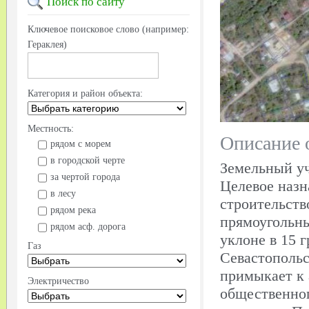
Поиск
по сайту
Ключевое поисковое слово (например:
Гераклея)
Категория и район объекта:
Местность:
Описание 
рядом с морем
в городской черте
Земельный уч
за чертой города
Целевое наз
в лесу
строительств
рядом река
прямоугольн
рядом асф. дорога
уклоне в 15 
Газ
Севастопольс
примыкает к 
Электричество
общественног