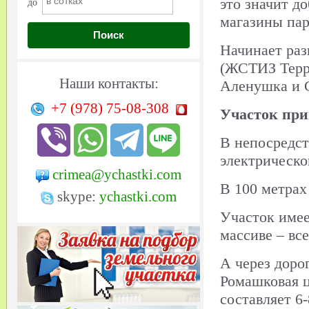
это значит д
до
магазины пар
Поиск
Начинает раз
(ЖСТИЗ Терр
Наши контакты:
Аленушка и С
+7 (978)
75-08-308
Участок при
В непосредст
электрическо
crimea@ychastki.com
В 100 метрах
skype:
ychastki.com
Участок име
массиве – вс
А через доро
Ромашковая ц
составляет 6