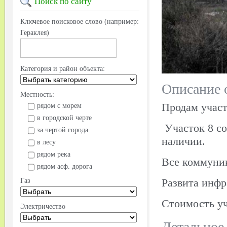
Поиск
по сайту
Ключевое поисковое слово (например:
Гераклея)
Категория и район объекта:
Описание 
Местность:
Продам участ
рядом с морем
в городской черте
Участок 8 со
за чертой города
наличии.
в лесу
рядом река
Все коммуник
рядом асф. дорога
Развита инфр
Газ
Стоимость уч
Электричество
Детальное