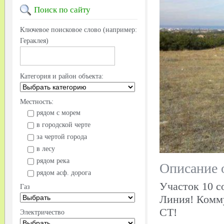
Поиск
по сайту
Ключевое поисковое слово (например:
Гераклея)
Категория и район объекта:
Местность:
рядом с морем
в городской черте
за чертой города
в лесу
рядом река
Описание 
рядом асф. дорога
Участок 10 с
Газ
Линия! Комму
СТ!
Электричество