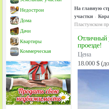
На главную ст
Недострои
участки
Кора
Дома
Пластунском пр
Дачи
Отличный у
Квартиры
проезде!
Коммерческая
Цена
18.000 $ (