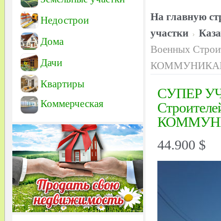
На главную ст
Недострои
участки
Каза
Дома
Военных Строи
Дачи
КОММУНИКАЦИ
Квартиры
СУПЕР УЧА
Коммерческая
Строителе
КОММУНИ
44.900 $