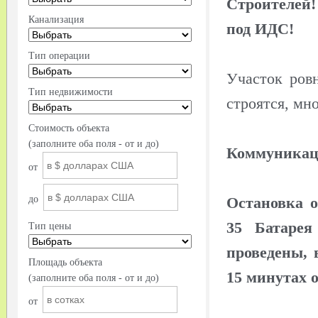
Строителей
Канализация
под ИДС!
Тип операции
Участок ров
Тип недвижимости
строятся, мн
Стоимость объекта
(заполните оба поля - от и до)
Коммуника
от
до
Остановка о
35 Батаре
Тип цены
проведены, 
Площадь объекта
15 минутах о
(заполните оба поля - от и до)
от