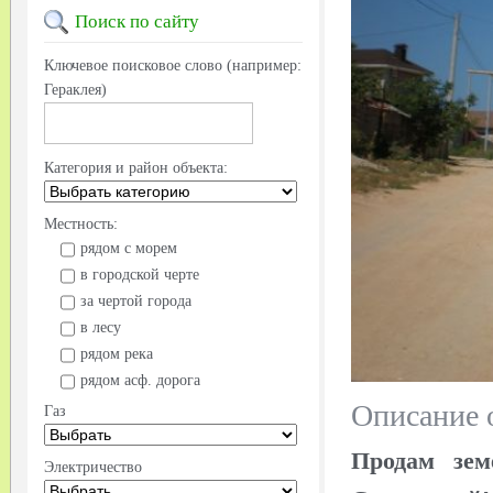
Поиск
по сайту
Ключевое поисковое слово (например:
Гераклея)
Категория и район объекта:
Местность:
рядом с морем
в городской черте
за чертой города
в лесу
рядом река
рядом асф. дорога
Описание 
Газ
Продам зем
Электричество