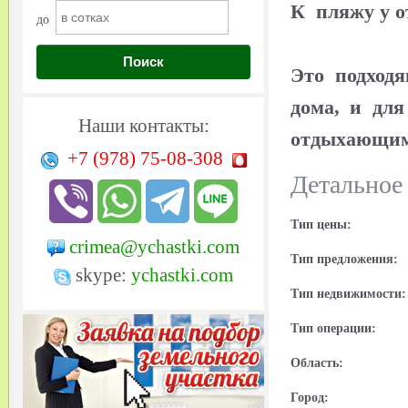
К пляжу у о
до
Поиск
Это подход
дома, и для
Наши контакты:
отдыхающим 
+7 (978)
75-08-308
Детальное
Тип цены:
crimea@ychastki.com
Тип предложения:
skype:
ychastki.com
Тип недвижимости:
Тип операции:
Область:
Город: