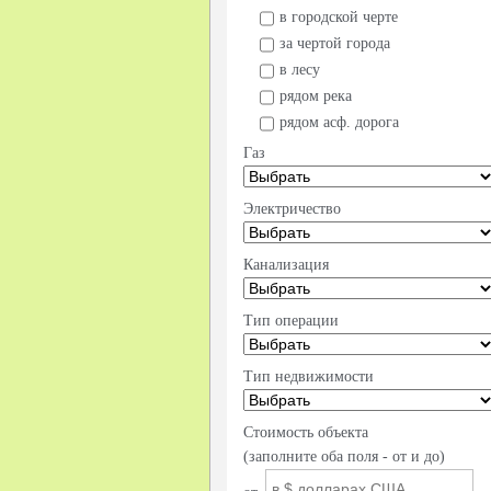
в городской черте
за чертой города
в лесу
рядом река
рядом асф. дорога
Газ
Электричество
Канализация
Тип операции
Тип недвижимости
Стоимость объекта
(заполните оба поля - от и до)