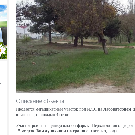
р:
Описание объекта
Продается мегашикарный участок под ИЖС на
Лабораторном ш
от дороги, площадью 4 сотки.
Участок ровный, прямоугольной формы. Первая линия от дороги
15 метров.
Коммуникации по границе:
свет, газ, вода.