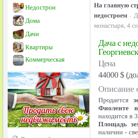
На главную ст
Недострои
недостроем
Д
Дома
монастыря, 4 с
Дачи
Дача с нед
Квартиры
Георгиевск
Коммерческая
Цена
44000 $ (д
Описание 
Продается
з
Фиоленте в
находится в 3
Площадь зем
наличии - све