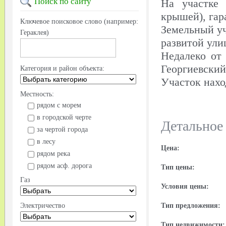
Поиск
по сайту
На участке 
крышей), гар
Ключевое поисковое слово (например:
Земельный уч
Гераклея)
развитой ули
Недалеко от
Георгиевский
Категория и район объекта:
Участок нахо
Местность:
рядом с морем
в городской черте
Детальное
за чертой города
в лесу
Цена:
рядом река
рядом асф. дорога
Тип цены:
Газ
Условия цены:
Электричество
Тип предложения:
Тип недвижимости: