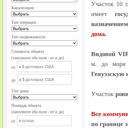
Участок 10 
Канализация
имеет
гос
Тип операции
назначени
дома
.
Тип недвижимости
Стоимость объекта
Видовой VIP
(заполните оба поля - от и до)
м. до моря
от
Генуэзскую 
до
Тип цены
Участок
ров
Площадь объекта
(заполните оба поля - от и до)
Все коммун
от
по границе з